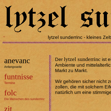
lytzel sunderrinc - kleines Zelt
*
anevanc
lytzel sunderrinc
Der
ist 
Ambiente und mittelalterl
Anfangsseite
Markt zu Markt.
funtnisse
Wir gehören sicher nicht
Termine
zollen, die mit solchem E
folc
natürlich um eine stimmig
Die Menschen des sunderrinc
zit